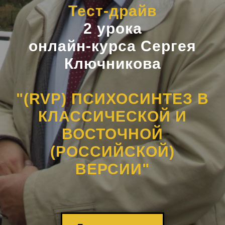
Тест-драйв
2 урока
онлайн-курса Сергея
Ключникова
"(RVP) ПСИХОСИНТЕЗ В
КЛАССИЧЕСКОЙ И
ВОСТОЧНОЙ
(РОССИЙСКОЙ)
ВЕРСИИ"