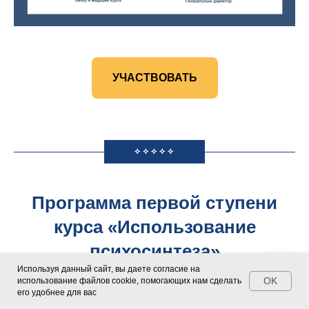
УЧАСТВОВАТЬ
✧✧✧✧✧
Программа первой ступени
курса «Использование
психосинтеза»
Используя данный сайт, вы даете согласие на
дает все необходимые техники и
OK
использование файлов cookie, помогающих нам сделать
его удобнее для вас
знания,