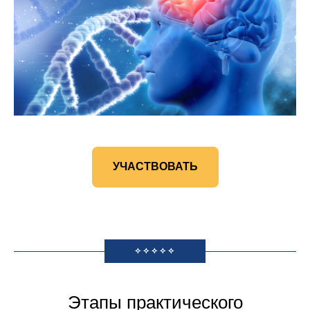
УЧАСТВОВАТЬ
✧✧✧✧✧
Этапы практического