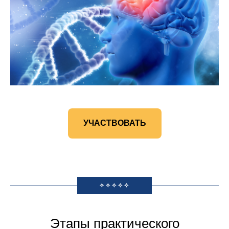
УЧАСТВОВАТЬ
✧✧✧✧✧
Этапы практического