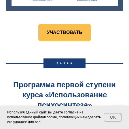
УЧАСТВОВАТЬ
✧✧✧✧✧
Программа первой ступени
курса «Использование
психосинтеза»
Используя данный сайт, вы даете согласие на
дает все необходимые техники и
OK
использование файлов cookie, помогающих нам сделать
его удобнее для вас
знания,